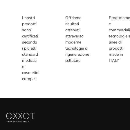
I nostri
Offriamo
Produciam
prodotti
risultati
e
sono
ottenuti
commercial
certificati
attraverso
tecnologie 
secondo
moderne
linee di
i più alti
tecnologie di
prodotti
standard
rigenerazione
made in
medicali
cellulare
ITALY
e
cosmetici
europei.