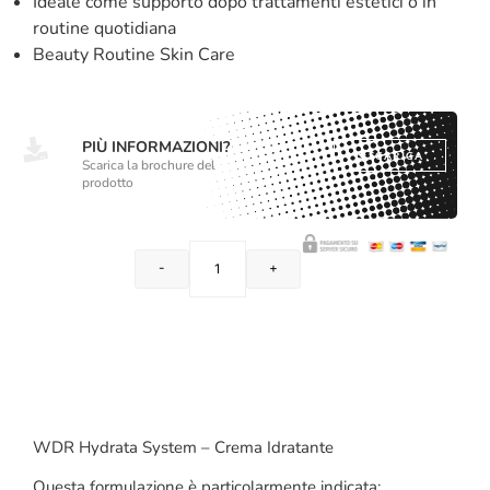
Ideale come supporto dopo trattamenti estetici o in
routine quotidiana
Beauty Routine Skin Care
PIÙ INFORMAZIONI?
SCARICA
Scarica la brochure del
prodotto
-
+
AGGIUNGI AL CARRELLO
WDR Hydrata System – Crema Idratante
Questa formulazione è particolarmente indicata: