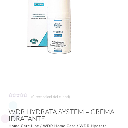
(
0
recensioni dei clienti)
Valutato
0
su
WDR HYDRATA SYSTEM – CREMA
5
IDRATANTE
Home Care Line
/
WDR Home Care
/ WDR Hydrata