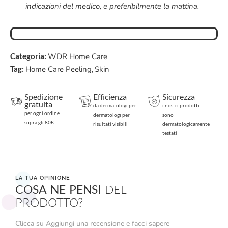
indicazioni del medico, e preferibilmente la mattina.
Categoria:
WDR Home Care
Tag:
Home Care Peeling
,
Skin
Spedizione
Efficienza
Sicurezza
gratuita
da dermatologi per
i nostri prodotti
per ogni ordine
dermatologi per
sono
sopra gli 80€
risultati visibili
dermatologicamente
testati
LA TUA OPINIONE
COSA NE PENSI
DEL
PRODOTTO?
Clicca su Aggiungi una recensione e facci sapere