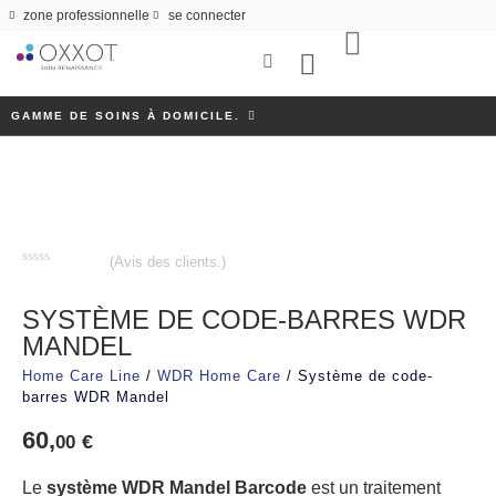
zone professionnelle
se connecter
QUI SOMMES-NOUS
GAMME DE SOINS À DOMICILE.
(Avis des clients.)
Note
0
sur
SYSTÈME DE CODE-BARRES WDR
5
MANDEL
Home Care Line
/
WDR Home Care
/ Système de code-
barres WDR Mandel
60,
€
00
Le
système WDR Mandel Barcode
est un traitement