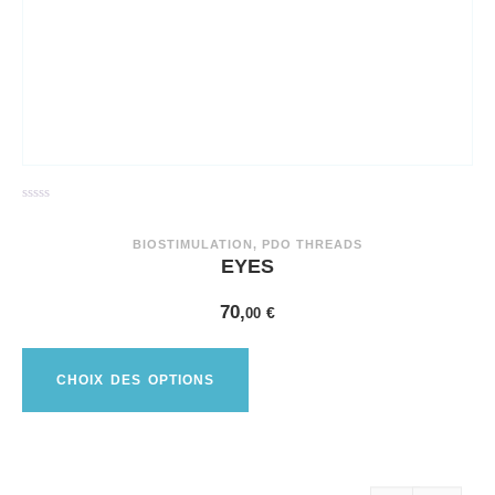
N
N
o
o
t
t
BIOSTIMULATION
,
PDO THREADS
e
e
EYES
0
0
s
s
u
u
70,
00
€
r
r
5
5
CHOIX DES OPTIONS