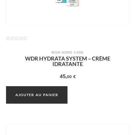
N
o
t
WDR HOME CARE
e
WDR HYDRATA SYSTEM – CRÈME
0
IDRATANTE
s
u
r
45,
5
€
00
AJOUTER AU PANIER