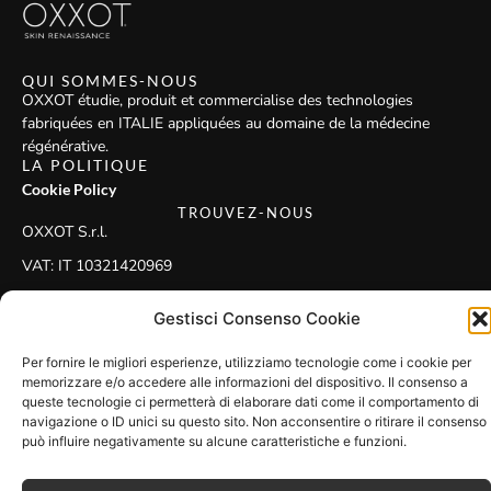
QUI SOMMES-NOUS
OXXOT étudie, produit et commercialise des technologies
fabriquées en ITALIE appliquées au domaine de la médecine
régénérative.
LA POLITIQUE
Cookie Policy
TROUVEZ-NOUS
OXXOT S.r.l.
VAT: IT 10321420969
Adresse: Via San Gregorio 55, 20124 Milano MI, Italia
Gestisci Consenso Cookie
SUIVEZ-NOUS
Per fornire le migliori esperienze, utilizziamo tecnologie come i cookie per
memorizzare e/o accedere alle informazioni del dispositivo. Il consenso a
queste tecnologie ci permetterà di elaborare dati come il comportamento di
navigazione o ID unici su questo sito. Non acconsentire o ritirare il consenso
made by
gh
Copyright 2024
può influire negativamente su alcune caratteristiche e funzioni.