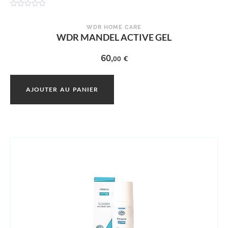
N
o
t
WDR HOME CARE
e
WDR MANDEL ACTIVE GEL
0
s
u
60,
€
00
r
5
AJOUTER AU PANIER