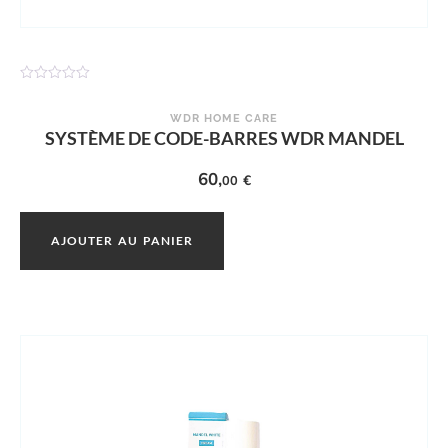
N
o
t
WDR HOME CARE
e
SYSTÈME DE CODE-BARRES WDR MANDEL
0
s
u
60,
€
00
r
5
AJOUTER AU PANIER