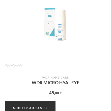
N
o
t
WDR HOME CARE
e
WDR MICRO HYAL EYE
0
s
u
45,
€
00
r
5
AJOUTER AU PANIER