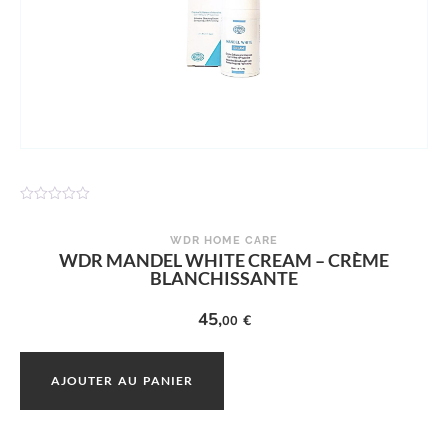
N
o
t
WDR HOME CARE
e
WDR MANDEL WHITE CREAM – CRÈME
0
BLANCHISSANTE
s
u
r
45,
5
€
00
AJOUTER AU PANIER