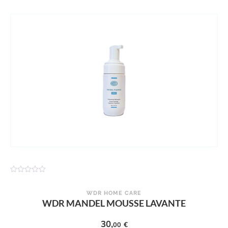
N
o
t
WDR HOME CARE
e
WDR MANDEL MOUSSE LAVANTE
0
s
u
30,
€
00
r