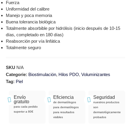
Fuerza
Uniformidad del calibre
Manejo y poca memoria
Buena tolerancia biológica
Totalmente absorbible por hidrólisis (inicio después de 10-15
días, completado en 180 días)
Reabsorción por vía linfática
Totalmente seguro
SKU
N/A
Categorie:
Biostimulación
,
Hilos PDO
,
Voluminizantes
Tag:
Piel
Envío
Eficiencia
Seguridad
gratuito
de dermatólogos
nuestros productos
para cada pedido
para dermatólogos
son
superior a 80€
para resultados
dermatológicamente
visibles
probados