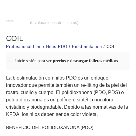
(
0
valoraciones de clientes)
Valorado
con
0
COIL
de
5
Professional Line
/
Hilos PDO
/
Biostimulación
/ COIL
Inicie sesión para ver
precios
y
descargar folletos médicos
La biostimulación con hilos PDO es un enfoque
innovador que permite también un re-lifting de la piel del
rostro, cuello y cuerpo. El polidioxanona (PDO, PDS) o
poli-p-dioxanona es un polímero sintético incoloro,
cristalino y biodegradable. Debido a las normativas de la
KFDA, los hilos deben ser de color violeta.
BENEFICIO DEL POLIDIOXANONA (PDO)