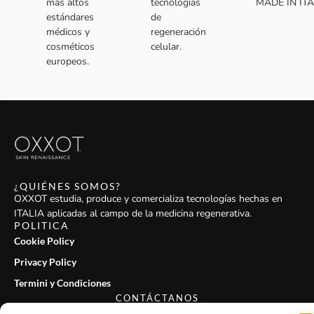
más altos
tecnologías
MADE IN ITA
estándares
de
médicos y
regeneración
cosméticos
celular.
europeos.
¿QUIÉNES SOMOS?
OXXOT estudia, produce y comercializa tecnologías hechas en
ITALIA aplicadas al campo de la medicina regenerativa.
POLITICA
Cookie Policy
Privacy Policy
Termini y Condiciones
CONTÁCTANOS
OXXOT S.r.l.