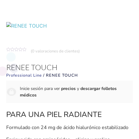
(
0
valoraciones de clientes)
Valorado
con
0
RENEE TOUCH
de
5
Professional Line
/ RENEE TOUCH
Inicie sesión para ver
precios
y
descargar folletos
médicos
PARA UNA PIEL RADIANTE
Formulado con 24 mg de ácido hialurónico estabilizado