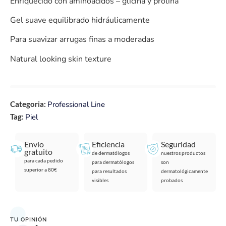
Enriquecido con aminoácidos – glicina y prolina
Gel suave equilibrado hidráulicamente
Para suavizar arrugas finas a moderadas
Natural looking skin texture
Categoria:
Professional Line
Tag:
Piel
Envío
Eficiencia
Seguridad
gratuito
de dermatólogos
nuestros productos
para cada pedido
para dermatólogos
son
superior a 80€
para resultados
dermatológicamente
visibles
probados
TU OPINIÓN