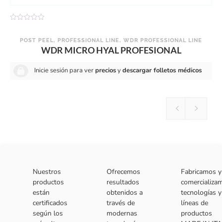
V
V
a
a
l
l
POST PEEL
,
PROFESSIONAL LINE
,
WDR PROFESSIONAL LINE
o
o
WDR MICRO HYAL PROFESIONAL
r
r
a
a
d
d
Inicie sesión para ver
precios
y
descargar folletos médicos
o
o
c
c
o
o
n
n
0
0
d
d
e
e
5
5
Nuestros
Ofrecemos
Fabricamos y
productos
resultados
comercializa
están
obtenidos a
tecnologías y
certificados
través de
líneas de
según los
modernas
productos