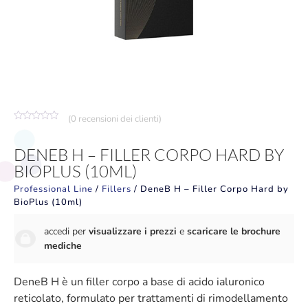
(
0
recensioni dei clienti)
Valutato
0
su
DENEB H – FILLER CORPO HARD BY
5
BIOPLUS (10ML)
Professional Line
/
Fillers
/ DeneB H – Filler Corpo Hard by
BioPlus (10ml)
accedi per
visualizzare i prezzi
e
scaricare le brochure
mediche
DeneB H è un filler corpo a base di acido ialuronico
reticolato, formulato per trattamenti di rimodellamento