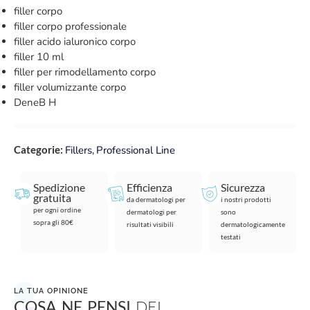
filler corpo
filler corpo professionale
filler acido ialuronico corpo
filler 10 ml
filler per rimodellamento corpo
filler volumizzante corpo
DeneB H
Categorie:
Fillers
,
Professional Line
Spedizione
Efficienza
Sicurezza
gratuita
da dermatologi per
i nostri prodotti
per ogni ordine
dermatologi per
sono
sopra gli 80€
risultati visibili
dermatologicamente
testati
LA TUA OPINIONE
COSA NE PENSI
DEL