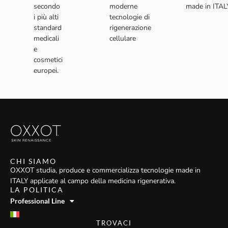
secondo
moderne
made in ITAL
i più alti
tecnologie di
standard
rigenerazione
medicali
cellulare
e
cosmetici
europei.
CHI SIAMO
OXXOT studia, produce e commercializza tecnologie made in
ITALY applicate al campo della medicina rigenerativa.
LA POLITICA
Professional Line
TROVACI