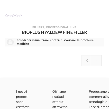
V
V
a
a
l
l
FILLERS
,
PROFESSIONAL LINE
u
u
BIOPLUS HYALDEW FINE FILLER
t
t
a
a
t
t
accedi per
visualizzare i prezzi
e
scaricare le brochure
o
o
mediche
0
0
s
s
u
u
5
5
I nostri
Offriamo
Produciamo 
prodotti
risultati
commercializ
sono
ottenuti
tecnologie e
certificati
attraverso
linee di prodo