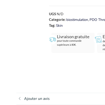
UGS
N/D
Categorie:
biostimulation
,
PDO Thr
Tag:
Skin
Livraison gratuite
E
pour toute commande
d
supérieure à 80€.
d
ré
Ajouter un avis