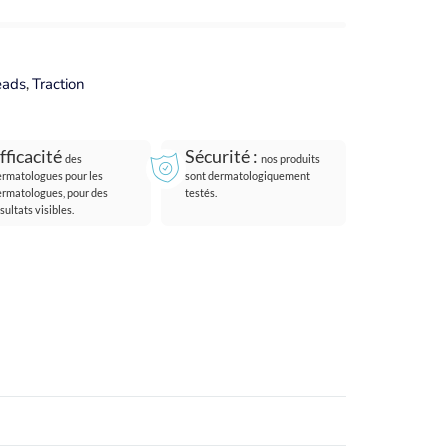
eads
,
Traction
fficacité
Sécurité :
des
nos produits
ermatologues pour les
sont dermatologiquement
ermatologues, pour des
testés.
sultats visibles.