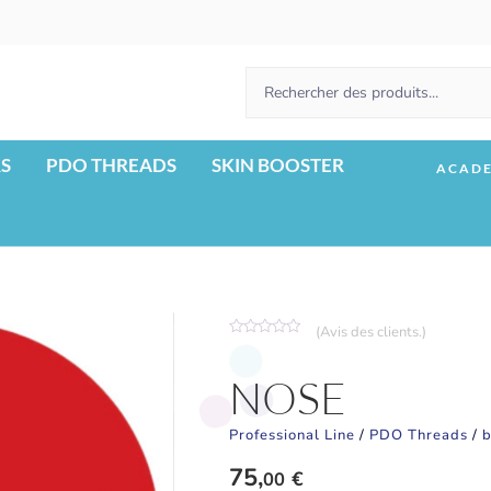
RS
PDO THREADS
SKIN BOOSTER
ACAD
(Avis des clients.)
Note
0
sur
NOSE
5
Professional Line
/
PDO Threads
/
b
75,
€
00