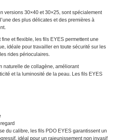
n versions 30×40 et 30×25, sont spécialement
l’une des plus délicates et des premières à
nt.
ine et flexible, les fils EYES permettent une
e, idéale pour travailler en toute sécurité sur les
les rides périoculaires.
n naturelle de collagène, améliorant
ticité et la luminosité de la peau. Les fils EYES
e
 regard
esse du calibre, les fils PDO EYES garantissent un
ogressif, idéal pour un rajeunissement non invasif