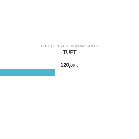
PDO THREADS
,
VOLUMISANTS
TUFT
120,
00
€
CHOIX DES OPTIONS