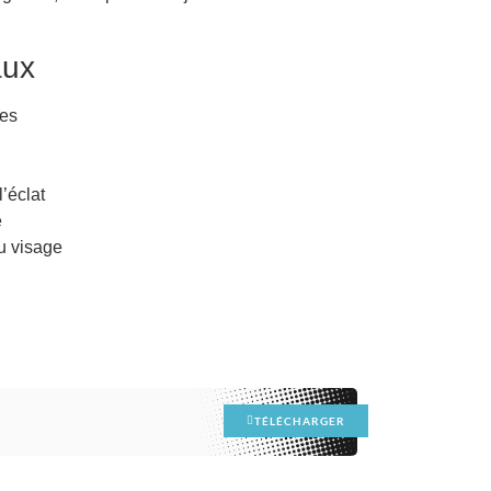
aux
res
’éclat
e
u visage
TÉLÉCHARGER