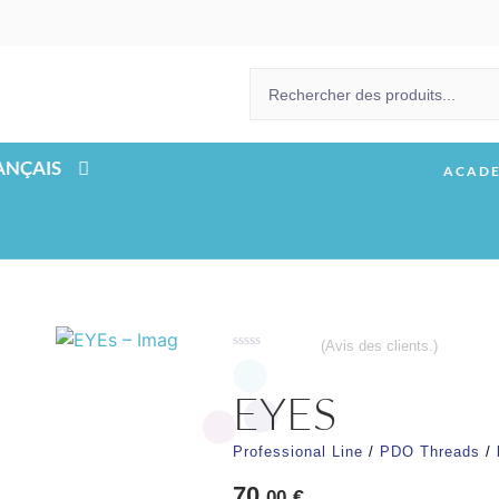
ACAD
(Avis des clients.)
Note
0
sur
EYES
5
Professional Line
/
PDO Threads
/
70,
€
00