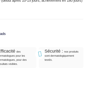
 (début après 10-15 jours, achèvement en 180 jours)
ads
fficacité
Sécurité :
des
nos produits
ermatologues pour les
sont dermatologiquement
ermatologues, pour des
testés.
sultats visibles.