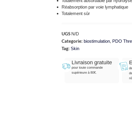
Totalement absorbable par hydrolyse
Réabsorption par voie lymphatique
Totalement sûr
UGS
N/D
Categorie:
biostimulation
,
PDO Thre
Tag:
Skin
Livraison gratuite
E
pour toute commande
d
supérieure à 80€.
d
ré