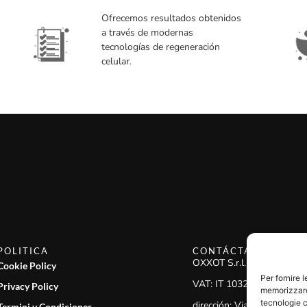
Ofrecemos resultados obtenidos
a través de modernas
tecnologías de regeneración
celular.
POLITICA
CONTÁCTANOS
OXXOT S.r.l.
Cookie Policy
Per fornire 
VAT: IT 10321420969
Privacy Policy
memorizzare 
tecnologie c
dirección: Via San Gregorio
Termini y Condiciones