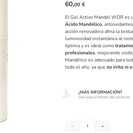
60,
€
00
El Gel Activo Mandel WDR es un
Ácido Mandélico
, antioxidante
acción renovadora afina la textur
luminosidad instantánea al rost
óptima y es ideal como
tratamie
profesionales
, mejorando visibl
Mandélico es adecuado para todo
todo el año, ya que
no irrita
ni 
¿MÁS INFORMACIÓN?
Descarga el folleto del producto
-
+