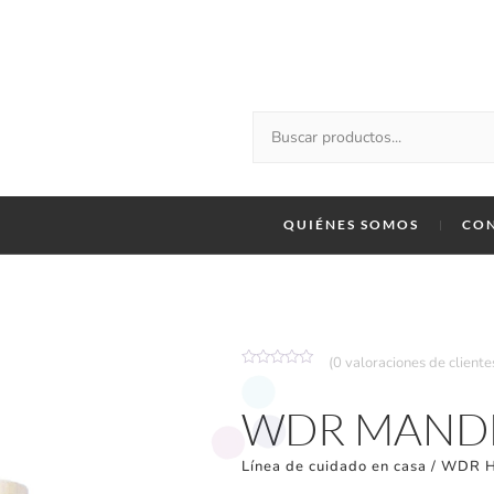
QUIÉNES SOMOS
CO
(
0
valoraciones de cliente
Valorado
con
0
WDR MANDE
de
5
Línea de cuidado en casa
/
WDR H