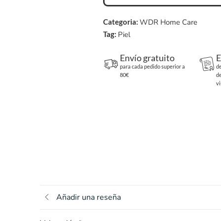
Categoria:
WDR Home Care
Tag:
Piel
Envío gratuito
E
para cada pedido superior a
d
80€
d
vi
Añadir una reseña