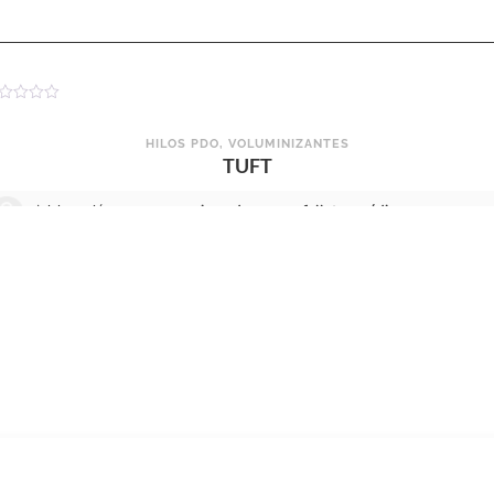
HILOS PDO
,
VOLUMINIZANTES
TUFT
Inicie sesión para ver
precios
y
descargar folletos médicos