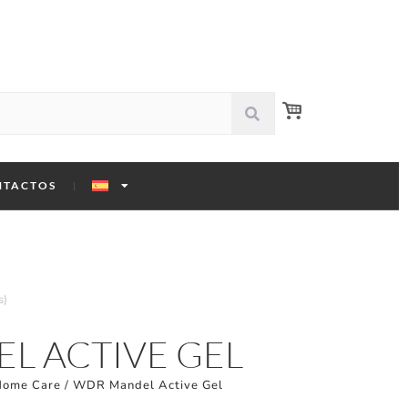
NTACTOS
s)
L ACTIVE GEL
ome Care
/ WDR Mandel Active Gel