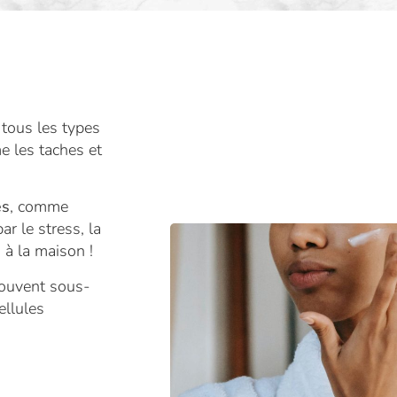
tous les types
 les taches et
es
, comme
r le stress, la
 à la maison !
souvent sous-
ellules