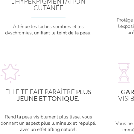
L'HYPERPIGMENTATION
CUTANÉE
Protège 
l’expos
Atténue les taches sombres et les
pré
dyschromies,
unifiant le teint de la peau.
ELLE TE FAIT PARAÎTRE
PLUS
GAR
JEUNE ET TONIQUE.
VISI
Rend la peau visiblement plus lisse, vous
donnant
un aspect plus lumineux et repulpé
,
Vous ne 
avec un effet lifting naturel.
imméd