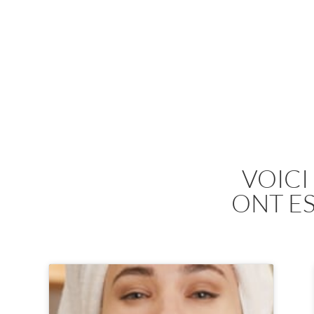
ACH
VOICI
ONT E